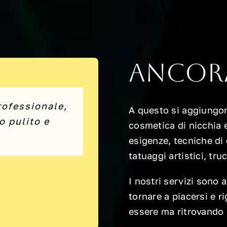
Ancora
rofessionale,
che chiedere
, mai uscita
A questo si aggiungon
o cliente!”
 pulito e
mente!”
cosmetica di nicchia e
esigenze, tecniche
di
tatuaggi artistici, t
I nostri servizi sono 
tornare a piacersi e r
essere ma ritrovando 