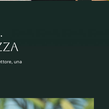
…
ZZA
ettore, una