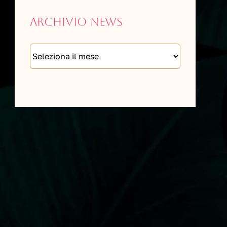
Archivio news
Archivio
news