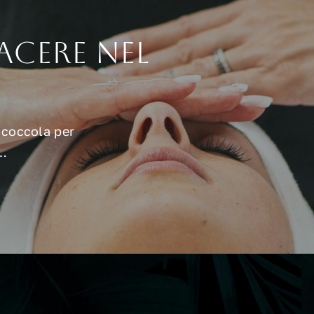
iacere nel
a coccola per
i…