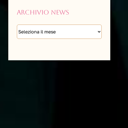
Archivio news
Archivio
news