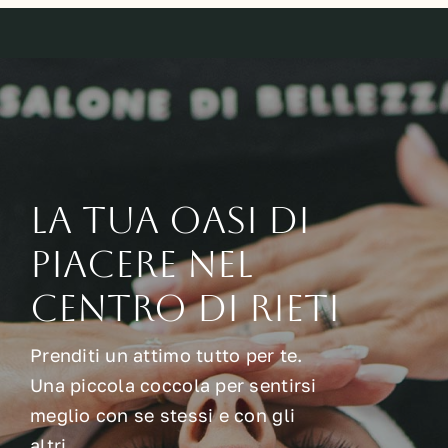
La tua oasi di
piacere nel
centro di Rieti
Prenditi un attimo tutto per te.
Una piccola coccola per sentirsi
meglio con se stessi e con gli
altri…